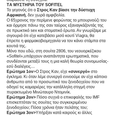
TΑ ΜΥΣΤΗΡΙΑ ΤΟΥ SOFITEL
Το γεγονός ότι ο
Στρος Καν βίασε την δύστυχη
Αφρικανή
, δεν χωρά αμφιβολία.
Ο 65χρονος την περίμενε φορώντας το μπουρνούζι του
και όρμησε πάνω της σαν ταύρος εξαναγκάζοντάς της
σε πρωκτικό sex και στοματικό έρωτα. Αν γνωρίζαμε με
σιγουριά ότι είχε κατεβάσει μισό κουτί Viagra, θα
έπρεπε η φαρμακοβιομηχανία να τον κάνει στάμπα στα
κουτιά της.
Mόνο που εδώ, στη σουίτα 2806, του νεουορκέζικου
«Sofitel»,υπάρχουν αναπάντητα ερωτηματικά, που
συνδέονται μεταξύ τους
η μια καλή θεωρία συνομωσίας-
εσύ διαλέγεις…
Ερώτημα 1ον
>Ο Στρος Καν, είχε
«συνεργό»
στο
έγκλημα. Κι όταν λέμε συνεργό εννοούμε αν είχε κάποιο
άνθρωπο από το προσωπικό του ξενοδοχείου που να
οδηγεί τις καμαριέρες την κατάλληλη στιγμή στον
πυρακτωμένο Μινώταυρο Ντομινίκ.
Ερώτημα 2ον>
Πόσο συχνά ο επικεφαλής του IMF
επισκεπτόταν τις σουίτες του συγκεκριμένου
ξενοδοχείου; Πόσα χρόνια ήταν πελάτης του;
Ερώτημα 3ον>
Υπήρξαν κατά καιρούς κι άλλες