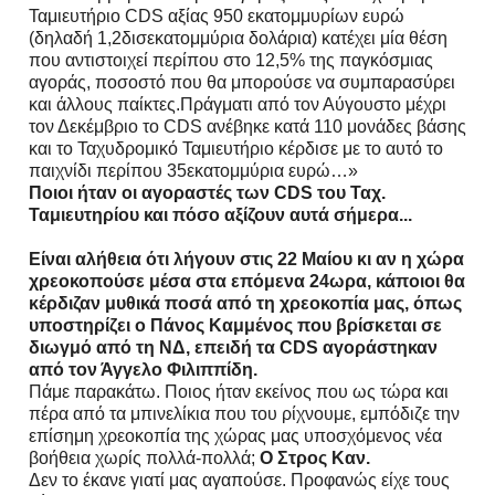
Ταμιευτήριο CDS αξίας 950 εκατομμυρίων ευρώ
(δηλαδή 1,2δισεκατομμύρια δολάρια) κατέχει μία θέση
που αντιστοιχεί περίπου στο 12,5% της παγκόσμιας
αγοράς, ποσοστό που θα μπορούσε να συμπαρασύρει
και άλλους παίκτες.Πράγματι από τον Αύγουστο μέχρι
τον Δεκέμβριο το CDS ανέβηκε κατά 110 μονάδες βάσης
και το Ταχυδρομικό Ταμιευτήριο κέρδισε με το αυτό το
παιχνίδι περίπου 35εκατομμύρια ευρώ…»
Ποιοι ήταν οι αγοραστές των CDS του Ταχ.
Ταμιευτηρίου και πόσο αξίζουν αυτά σήμερα...
Είναι αλήθεια ότι λήγουν στις 22 Μαίου κι αν η χώρα
χρεοκοπούσε μέσα στα επόμενα 24ωρα,
κάποιοι θα
κέρδιζαν μυθικά ποσά από τη χρεοκοπία μας,
όπως
υποστηρίζει ο Πάνος Καμμένος που βρίσκεται σε
διωγμό από τη ΝΔ, επειδή τα CDS
αγοράστηκαν
από τον Άγγελο Φιλιππίδη.
Πάμε παρακάτω. Ποιος ήταν εκείνος που ως τώρα και
πέρα από τα μπινελίκια που του ρίχνουμε, εμπόδιζε την
επίσημη χρεοκοπία της χώρας μας υποσχόμενος νέα
βοήθεια χωρίς πολλά-πολλά;
Ο Στρος Καν.
Δεν το έκανε γιατί μας αγαπούσε. Προφανώς είχε τους