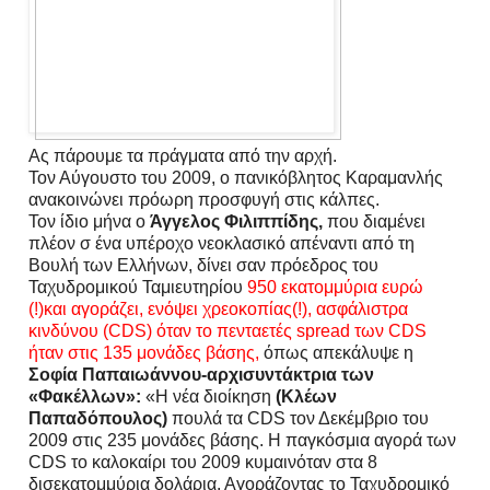
Ας
πάρουμε τα πράγματα από την αρχή.
Τον Αύγουστο του 2009, ο πανικόβλητος Καραμανλής
ανακοινώνει πρόωρη προσφυγή στις κάλπες.
Τον ίδιο μήνα ο
Άγγελος Φιλιππίδης,
που διαμένει
πλέον σ ένα υπέροχο νεοκλασικό απέναντι από τη
Βουλή των Ελλήνων, δίνει σαν πρόεδρος του
Ταχυδρομικού Ταμιευτηρίου
950 εκατομμύρια ευρώ
(!)και αγοράζει, ενόψει χρεοκοπίας(!), ασφάλιστρα
κινδύνου (CDS) όταν το πενταετές spread των CDS
ήταν στις 135 μονάδες βάσης,
όπως απεκάλυψε η
Σοφία Παπαιωάννου-αρχισυντάκτρια των
«Φακέλλων»:
«Η νέα διοίκηση
(Κλέων
Παπαδόπουλος)
πουλά τα CDS τον Δεκέμβριο του
2009 στις 235 μονάδες βάσης. Η παγκόσμια αγορά των
CDS το καλοκαίρι του 2009 κυμαινόταν στα 8
δισεκατομμύρια δολάρια. Αγοράζοντας το Ταχυδρομικό