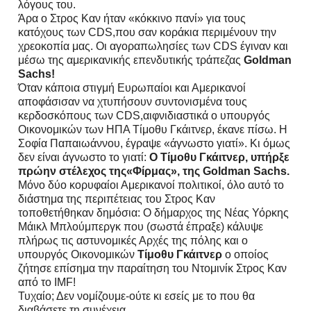
λόγους του.
Άρα ο Στρος Καν ήταν «κόκκινο πανί» για τους
κατόχους των CDS,που σαν κοράκια περιμένουν την
χρεοκοπία μας. Οι αγοραπωλησίες των CDS έγιναν και
μέσω της αμερικανικής επενδυτικής τράπεζας
Goldman
Sachs!
Όταν κάποια στιγμή Ευρωπαίοι και Αμερικανοί
αποφάσισαν να χτυπήσουν συντονισμένα
τους
κερδοσκόπους των CDS,αιφνιδιαστικά ο υπουργός
Οικονομικών των ΗΠΑ Τίμοθυ Γκάιτνερ, έκανε πίσω. Η
Σοφία Παπαιωάννου, έγραψε «άγνωστο γιατί». Κι όμως
δεν είναι άγνωστο το γιατί:
O Τίμοθυ Γκάιτνερ, υπήρξε
πρώην στέλεχος της«Φίρμας», της Goldman Sachs.
Μόνο δύο κορυφαίοι Αμερικανοί πολιτικοί, όλο αυτό το
διάστημα της περιπέτειας του Στρος Καν
τοποθετήθηκαν δημόσια: Ο δήμαρχος της Νέας Υόρκης
Μάικλ Μπλούμπεργκ που (σωστά έπραξε) κάλυψε
πλήρως τις αστυνομικές Αρχές της πόλης και ο
υπουργός Οικονομικών
Τίμοθυ Γκάιτνερ
ο οποίος
ζήτησε επίσημα την παραίτηση του Ντομινίκ Στρος Καν
από το IMF!
Τυχαίο; Δεν νομίζουμε-ούτε κι εσείς με το που θα
διαβάσετε τη συνέχεια.