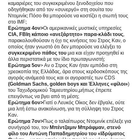
καμαριέρες του συγκεκριμένου ξενοδοχείου που
οδηγήθηκαν από τον «συνεργό» στη σουίτα του
Ντομινίκ; Πόσο θα μπορούσε να κοστίζει η σιωπή τους
στο IMF;
Ερώτημα 4ον>
Οι αμερικανικές μυστικές υπηρεσίες
CIA, FBIη κάποιο «ανεξάρτητο» παρα-κλάδι τους
,
παρακολουθούσαν η όχι τις κινήσεις του Στρος Καν, ο
οποίος ήταν γνωστό ότι δεν μπορούσε να ελέγξει το
συγκεκριμένο πάθος του
μια και είχαν προηγηθεί κι
άλλα περιστατικά με τον ίδιο πρωταγωνιστή;
Ερώτημα 5ον
> Αν ο Στρος Καν ήταν εμπόδιο στη
χρεοκοπία της Ελλάδας, άρα στους κερδοσκόπους της
αγοράς-ανάμεσά τους και οι αγοραστές των CDS
(Goldman Sachs, golden boys και Έλληνες «φίλοι»
)
του Ταχυδρομικού Ταμιευτηρίου,μήπως έπρεπε
επειγόντως να βγει από τη μέση;
Ερώτημα 6ον>
Γιατί ο Λευκός Οίκος δεν έβγαλε, ούτε
μια λιτή έστω ανακοίνωση, για τη σύλληψη του Στρος
Καν.
Ερώτημα 7ον>
Πως ο ταλαίπωρος Ντομινίκ επέλεξε για
συνήγορό του, τον
Μπέντζαμιν Μπράφμαν, στενό
φίλο του Αντώνη Παπαδημητρίου του «Ιδρύματος