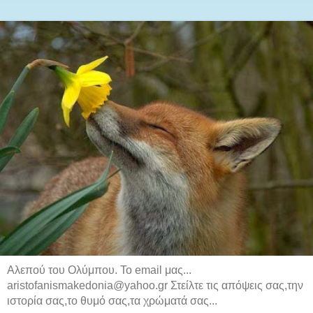
Αλεπού του Ολύμπου. Το email μας...
aristofanismakedonia@yahoo.gr Στείλτε τις απόψεις σας,την
ιστορία σας,το θυμό σας,τα χρώματά σας...