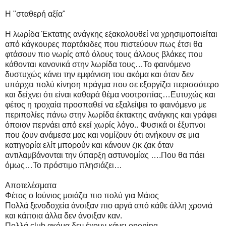
Η "σταθερή αξία"
Η λωρίδα Έκτατης ανάγκης εξακολουθεί να χρησιμοποιείται
από κάγκουρες παρτάκιδες που πιστεύουν πως έτσι θα
φτάσουν πιο νωρίς από όλους τους άλλους βλάκες που
κάθονται κανονικά στην λωρίδα τους…Το φαινόμενο
δυστυχώς κάνει την εμφάνιση του ακόμα και όταν δεν
υπάρχει πολύ κίνηση πράγμα που σε εξοργίζει περισσότερο
και δείχνει ότι είναι καθαρά θέμα νοοτροπίας…Ευτυχώς και
φέτος η τροχαία προσπαθεί να εξαλείψει το φαινόμενο με
περιπολίες πάνω στην λωρίδα έκτακτης ανάγκης και γράφει
όποιον περνάει από εκεί χωρίς λόγο.. Φυσικά οι έξυπνοι
που ζουν ανάμεσα μας και νομίζουν ότι ανήκουν σε μια
κατηγορία ελίτ μπορούν και κάνουν ζικ ζακ όταν
αντιλαμβάνονται την ύπαρξη αστυνομίας ….Που θα πάει
όμως…Το πρόστιμο πλησιάζει…
Αποτελέσματα
Φέτος ο Ιούνιος μοιάζει πιο πολύ για Μάιος
Πολλά ξενοδοχεία άνοιξαν πιο αργά από κάθε άλλη χρονιά
και κάποια άλλα δεν άνοιξαν καν.
Πολλά club ακόμα δεν έχουν κάνει opening