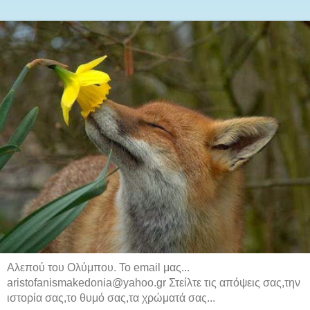
Αλεπού του Ολύμπου. Το email μας...
aristofanismakedonia@yahoo.gr Στείλτε τις απόψεις σας,την
ιστορία σας,το θυμό σας,τα χρώματά σας...