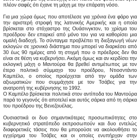
πλέον σαφές ότι έχανε τη μάχη με την επάρατη νόσο.
Για μια χώρα όμως που αποτέλεσε για χρόνια ένα φάρο για
την αριστερή στροφή της λατινικής Αμερικής και η οποία
βρίσκεται στο στόχαστρο της Ουάσινγκτον, το χρίσμα του
προέδρου δεν επαρκεί από μόνο του για να καθορίσει μια
ομαλή διαδοχή. Το σύνταγμα προβλέπει τη διεξαγωγή νέων
εκλογών σε χρονικό διάστημα που μπορεί να διαρκέσει από
30 έως 90 ημέρες από τη στιγμή που ο πρόεδρος δεν θα
είναι σε θέση να κυβερνήσει. Ακόμη όμως και αν κερδίσει την
εκλογική μάχη ο Μαντούρα θα βρεθεί αντιμέτωπος με τον
έτερο πολιτικό σύμμαχο του προέδρου, Ντιοσντάντο
Καμπέλο, ο οποίος προέρχεται από την ομάδα των
αξιωματικών που συμμάχησε με τον Τσάβες για την
ανατροπή της κυβέρνησης το 1992.
Ο Καμπέλο βρίσκεται πολιτικά στον αντίποδα του Mαντούρα
παρά το γεγονός ότι αποτελεί και αυτός σάρκα από τη σάρκα
του προέδρου της Βενεζουέλας.
Ουσιαστικά οι δυο σημαντικότερες προσωπικότητες στο
κυβερνητικό στρατόπεδο εκπροσωπούν και δυο εντελώς
διαφορετικές τάσεις που θα μπορούσε να ακολουθήσει το
εγχείρημα του Τσάβες και οι οποίες ενυπήρχαν στην