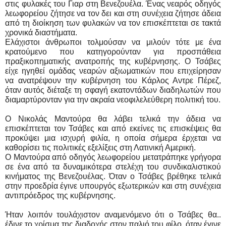
στις φυλακές του Γιαρ στη Βενεζουέλα. Ένας νεαρός οδηγός
λεωφορείου ζήτησε να τον δει και στη συνέχεια ζήτησε άδεια
από τη διοίκηση των φυλακών να τον επισκέπτεται σε τακτά
χρονικά διαστήματα.
Ελάχιστοι άνθρωποι τολμούσαν να μιλούν τότε με ένα
κρατούμενο που κατηγορούνταν για προσπάθεια
πραξικοπηματικής ανατροπής της κυβέρνησης. Ο Τσάβες
είχε ηγηθεί ομάδας νεαρών αξιωματικών που επιχείρησαν
να ανατρέψουν την κυβέρνηση του Κάρλος Αντρε Πέρεζ,
όταν αυτός διέταξε τη σφαγή εκατοντάδων διαδηλωτών που
διαμαρτύρονταν για την ακραία νεοφιλελεύθερη πολιτική του.
Ο Νικολάς Μαντούρα θα λάβει τελικά την άδεια να
επισκέπτεται τον Τσάβες και από εκείνες τις επισκέψεις θα
προκύψει μια ισχυρή φιλία, η οποία σήμερα έρχεται να
καθορίσει τις πολιτικές εξελίξεις στη Λατινική Αμερική.
Ο Μαντούρα από οδηγός λεωφορείου μετατράπηκε γρήγορα
σε ένα από τα δυναμικότερα στελέχη του συνδικαλιστικού
κινήματος της Βενεζουέλας. Όταν ο Τσάβες βρέθηκε τελικά
στην προεδρία έγινε υπουργός εξωτερικών και στη συνέχεια
αντιπρόεδρος της κυβέρνησης.
Ήταν λοιπόν τουλάχιστον αναμενόμενο ότι ο Τσάβες θα..
έδινε το χρίσμα της διαδοχής στον παλιό του φίλο, όταν έγινε