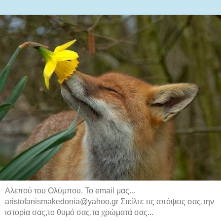
Αλεπού του Ολύμπου. Το email μας...
aristofanismakedonia@yahoo.gr Στείλτε τις απόψεις σας,την
ιστορία σας,το θυμό σας,τα χρώματά σας...