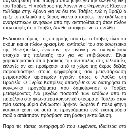
συγκέντρωση που πραγματοποιήθηκε για την εκλογική νίκη
του Τσάβες. Η πρόεδρος της Αργεντινής Φερνάντεζ Κίρχνερ
ταξίδεψε στην Αβάνα για να δει τον Τσάβες ενώ η Βραζιλία
έριξε το πολιτικό της βάρος για να αποτρέψει την εκδήλωση
ανατρεπτικών κινήσεων από την αντιπολίτευση όταν πλέον
ήταν σαφές ότι ο Τσάβες δεν θα καταφέρει να επανέλθει.
Ενδεικτικό, όμως, της επιρροής που είχε ο Τσάβες είναι ότι
ακόμη και οι πλέον ορκισμένοι αντίπαλοί του στο εσωτερικό
της Βενεζουέλας ένιωσαν την ανάγκη να αντιγράψουν
στοιχεία της πολιτικής του για να επιβιώσουν. Είναι
χαρακτηριστικό ότι ο βασικός του αντίπαλος στις τελευταίες
εκλογές αν και προέρχεται από το χώρο της άκρας δεξιάς
παρουσιάστηκε στους ψηφοφόρους σαν μετενσάρκωση
μετριοπαθών αριστερών ηγετών όπως ο Λούλα στη
Βραζιλία. Ο Ενρίκε Καπρίλες υποσχέθηκε να διατηρήσει τα
κοινωνικά προγράμματα που δημιούργησε ο Τσάβες
μεταφέροντας ένα μεγάλο ποσοστό των εσόδων από το
πετρέλαιο στα φτωχότερα κοινωνικά στρώματα. Τουλάχιστον
τρία εκατομμύρια άνθρωποι βρήκαν δωρεάν ή πολύ φτηνή
κατοικία χάρη σε αυτά τα προγράμματα ενώ εκατομμύρια
παιδιά απέκτησαν πρόσβαση στη βασική εκπαίδευση.
Παρά τις τάσεις αυταρχισμού που εμφάνισε, ιδιαίτερα στα