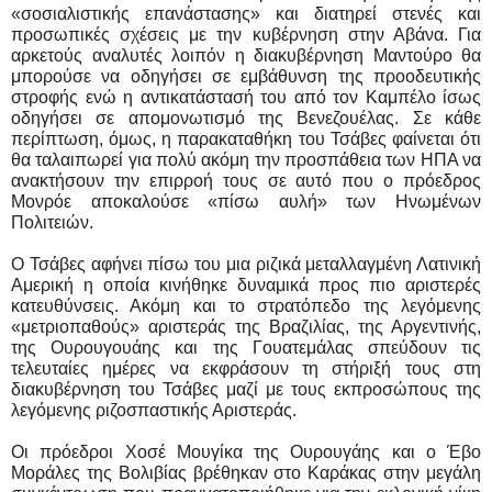
«σοσιαλιστικής επανάστασης» και διατηρεί στενές και
προσωπικές σχέσεις με την κυβέρνηση στην Αβάνα. Για
αρκετούς αναλυτές λοιπόν η διακυβέρνηση Μαντούρο θα
μπορούσε να οδηγήσει σε εμβάθυνση της προοδευτικής
στροφής ενώ η αντικατάστασή του από τον Καμπέλο ίσως
οδηγήσει σε απομονωτισμό της Βενεζουέλας. Σε κάθε
περίπτωση, όμως, η παρακαταθήκη του Τσάβες φαίνεται ότι
θα ταλαιπωρεί για πολύ ακόμη την προσπάθεια των ΗΠΑ να
ανακτήσουν την επιρροή τους σε αυτό που ο πρόεδρος
Μονρόε αποκαλούσε «πίσω αυλή» των Ηνωμένων
Πολιτειών.
Ο Τσάβες αφήνει πίσω του μια ριζικά μεταλλαγμένη Λατινική
Αμερική η οποία κινήθηκε δυναμικά προς πιο αριστερές
κατευθύνσεις. Ακόμη και το στρατόπεδο της λεγόμενης
«μετριοπαθούς» αριστεράς της Βραζιλίας, της Αργεντινής,
της Ουρουγουάης και της Γουατεμάλας σπεύδουν τις
τελευταίες ημέρες να εκφράσουν τη στήριξή τους στη
διακυβέρνηση του Τσάβες μαζί με τους εκπροσώπους της
λεγόμενης ριζοσπαστικής Αριστεράς.
Οι πρόεδροι Χοσέ Μουγίκα της Ουρουγάης και ο Έβο
Μοράλες της Βολιβίας βρέθηκαν στο Καράκας στην μεγάλη