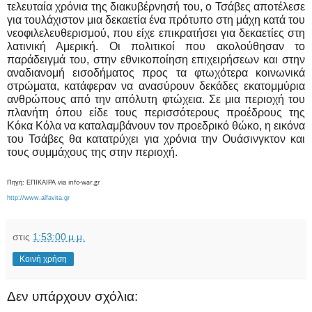
τελευταία χρόνια της διακυβέρνησή του, ο Τσάβες αποτέλεσε
για τουλάχιστον μια δεκαετία ένα πρότυπο στη μάχη κατά του
νεοφιλελευθερισμού, που είχε επικρατήσει για δεκαετίες στη
λατινική Αμερική. Οι πολιτικοί που ακολούθησαν το
παράδειγμά του, στην εθνικοποίηση επιχειρήσεων και στην
αναδιανομή εισοδήματος προς τα φτωχότερα κοινωνικά
στρώματα, κατάφεραν να ανασύρουν δεκάδες εκατομμύρια
ανθρώπους από την απόλυτη φτώχεια. Σε μια περιοχή του
πλανήτη όπου είδε τους περισσότερους προέδρους της
Κόκα Κόλα να καταλαμβάνουν τον προεδρικό θώκο, η εικόνα
του Τσάβες θα κατατρύχει για χρόνια την Ουάσινγκτον και
τους συμμάχους της στην περιοχή.
info-war.gr
Πηγή: ΕΠΙΚΑΙΡΑ via
http://www.alfavita.gr
στις
1:53:00 μ.μ.
Κοινή χρήση
Δεν υπάρχουν σχόλια: