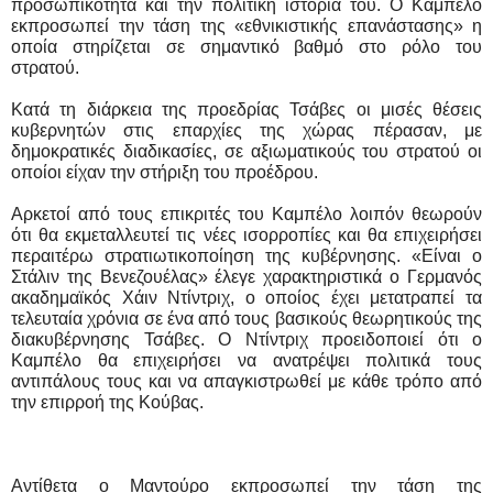
προσωπικότητα και την πολιτική ιστορία του. Ο Καμπέλο
εκπροσωπεί την τάση της «εθνικιστικής επανάστασης» η
οποία στηρίζεται σε σημαντικό βαθμό στο ρόλο του
στρατού.
Κατά τη διάρκεια της προεδρίας Τσάβες οι μισές θέσεις
κυβερνητών στις επαρχίες της χώρας πέρασαν, με
δημοκρατικές διαδικασίες, σε αξιωματικούς του στρατού οι
οποίοι είχαν την στήριξη του προέδρου.
Αρκετοί από τους επικριτές του Καμπέλο λοιπόν θεωρούν
ότι θα εκμεταλλευτεί τις νέες ισορροπίες και θα επιχειρήσει
περαιτέρω στρατιωτικοποίηση της κυβέρνησης. «Είναι ο
Στάλιν της Βενεζουέλας» έλεγε χαρακτηριστικά ο Γερμανός
ακαδημαϊκός Χάιν Ντίντριχ, ο οποίος έχει μετατραπεί τα
τελευταία χρόνια σε ένα από τους βασικούς θεωρητικούς της
διακυβέρνησης Τσάβες. Ο Ντίντριχ προειδοποιεί ότι ο
Καμπέλο θα επιχειρήσει να ανατρέψει πολιτικά τους
αντιπάλους τους και να απαγκιστρωθεί με κάθε τρόπο από
την επιρροή της Κούβας.
Αντίθετα ο Μαντούρο εκπροσωπεί την τάση της