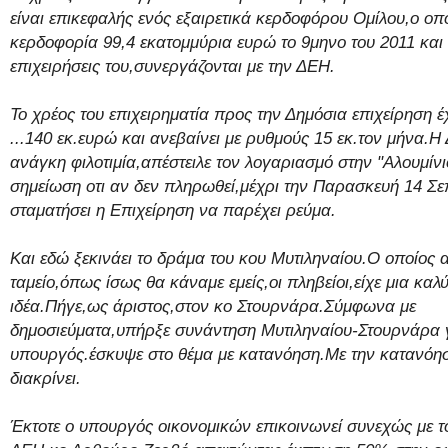
είναι επικεφαλής ενός εξαιρετικά κερδοφόρου Ομίλου,ο ο
κερδοφορία 99,4 εκατομμύρια ευρώ το 9μηνο του 2011 και
επιχειρήσεις του,συνεργάζονται με την ΔΕΗ.
Το χρέος του επιχειρηματία προς την Δημόσια επιχείρηση έχ
...
140 εκ.ευρώ και ανεβαίνει με ρυθμούς 15 εκ.τον μήνα.Η
ανάγκη φιλοτιμία,απέστειλε τον λογαριασμό στην "Αλουμίνι
σημείωση οτι αν δεν πληρωθεί,μέχρι την Παρασκευή 14 Σε
σταματήσει η Επιχείρηση να παρέχει ρεύμα.
Και εδώ ξεκινάει το δράμα του κου Μυτιληναίου.Ο οποίος α
ταμείο,όπως ίσως θα κάναμε εμείς,οι πληβείοι,είχε μια καλ
ιδέα.Πήγε,ως άριστος,στον κο Στουρνάρα.Σύμφωνα με
δημοσιεύματα,υπήρξε συνάντηση Μυτιληναίου-Στουρνάρα γ
υπουργός.έσκυψε στο θέμα με κατανόηση.Με την κατανόη
διακρίνει.
Έκτοτε ο υπουργός οικονομικών επικοινωνεί συνεχώς με τ