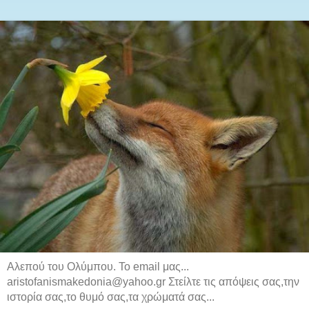
Αλεπού του Ολύμπου. Το email μας...
aristofanismakedonia@yahoo.gr Στείλτε τις απόψεις σας,την
ιστορία σας,το θυμό σας,τα χρώματά σας...