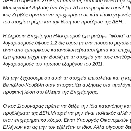
ΔΕΗ κο Αρθούρο Ζερβό,απαιτώντας έκπτωση 50% στην οφ
Μυτιληναίου! Δηλαδή,ένα δώρο 70 εκατομμυρίων ευρώ! Πρό
κος Ζερβός αρνείται να προχωρήσει σε κάτι τέτοιο,γεγονό
του στοιχίσει μέχρι και την θέση του προέδρου της ΔΕΗ...
Η Δημόσια Επιχείρηση Ηλεκτρισμού έχει μαζέψει "φέσια" 
λογαριασμούς,ύψους 1.2 δις ευρω,με ενα ποσοστό μεγαλύ
είναι από εμπορικούς καταναλωτές(καταστήματα και επιχει
έχει φτάσει μέχρι την Βουλή,με τα στοιχεία για τους ανεξόφ
λογαριασμούς του πρώτου εξαμήνου του 2011.
Να μην ξεχάσουμε οτι αυτά τα στοιχεία επικαλείται και η 
Βενιζέλου-Κουβέλη όταν αποφασίζει αυξήσεις στα τιμολόγι
προφανή λύση στο έλλειμα της Επιχείρησης.
Ο κος Στουρνάρας πρέπει να δείξει την ίδια κατανόηση και
προβλήματα της ΔΕΗ.Μπορεί να μην είναι πολιτικός αλλά 
στον επιχειρηματικό κόσμο. Είναι Υπουργός Οικονομικών 
Ελλήνων και ας μην τον εξέλεξαν οι ίδιοι. Αλλα σίγουρα δε